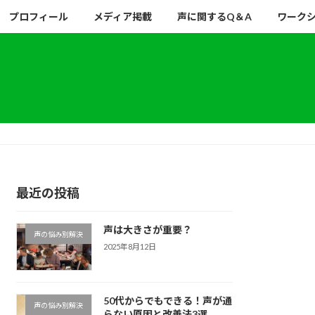
プロフィール
メディア掲載
声に関するQ＆A
ワーク
最近の投稿
声は大きさが重要？
声の悩み別解決
2025年8月12日
50代からでもできる！声が通
声の悩み別解決
らない原因と改善法3選