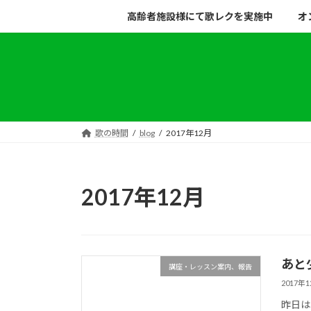
コ
ナ
高齢者施設様にて歌レクを実施中
オ
ン
ビ
テ
ゲ
ン
ー
ツ
シ
へ
ョ
ス
ン
キ
に
歌の時間
blog
2017年12月
ッ
移
プ
動
2017年12月
あと
講座・レッスン案内、報告
2017年
昨日は