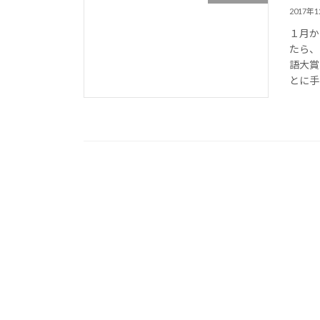
2017年
１月か
たら、
語大賞
とに手