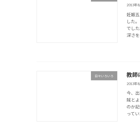
2013年
妊娠五
した。
でした
深さを
教師
日々いろいろ
2013年
今、出
賊とよ
のか記
ってい