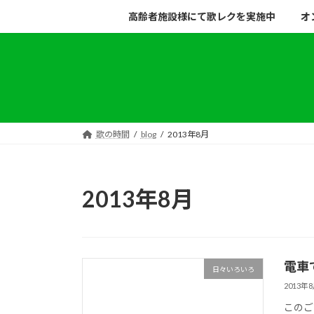
コ
ナ
高齢者施設様にて歌レクを実施中
オ
ン
ビ
テ
ゲ
ン
ー
ツ
シ
へ
ョ
ス
ン
キ
に
歌の時間
blog
2013年8月
ッ
移
プ
動
2013年8月
電車
日々いろいろ
2013年
このご