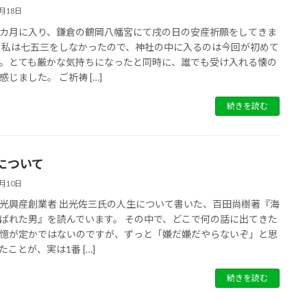
8月18日
カ月に入り、鎌倉の鶴岡八幡宮にて戌の日の安産祈願をしてきま
 私は七五三をしなかったので、神社の中に入るのは今回が初めて
。とても厳かな気持ちになったと同時に、誰でも受け入れる懐の
感じました。 ご祈祷 […]
続きを読む
について
8月10日
光興産創業者 出光佐三氏の人生について書いた、百田尚樹著『海
ばれた男』を読んでいます。 その中で、どこで何の話に出てきた
憶が定かではないのですが、ずっと「嫌だ嫌だやらないぞ」と思
たことが、実は1番 […]
続きを読む