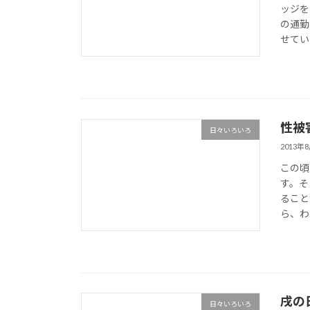
ッジを
の通勤
せてい
性被
日々いろいろ
2013年
この頃
す。そ
ること
ら、わ
戌の
日々いろいろ