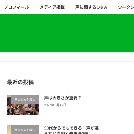
プロフィール
メディア掲載
声に関するQ＆A
ワーク
最近の投稿
声は大きさが重要？
声の悩み別解決
2025年8月12日
50代からでもできる！声が通
声の悩み別解決
らない原因と改善法3選