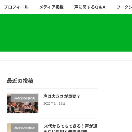
プロフィール
メディア掲載
声に関するQ＆A
ワーク
最近の投稿
声は大きさが重要？
声の悩み別解決
2025年8月12日
50代からでもできる！声が通
声の悩み別解決
らない原因と改善法3選