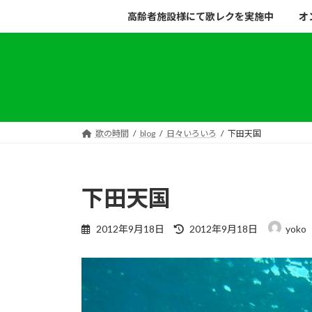
コ
ナ
高齢者施設様にて歌レクを実施中
オ
ン
ビ
テ
ゲ
ン
ー
ツ
シ
へ
ョ
ス
ン
キ
に
歌の時間
blog
日々いろいろ
下田天国
ッ
移
プ
動
下田天国
最
2012年9月18日
2012年9月18日
yoko
終
更
新
日
時
: